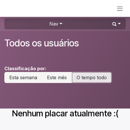
Pular para o conteúdo
Nav
Todos os usuários
Classificação por:
Esta semana
Este mês
O tempo todo
Nenhum placar atualmente :(