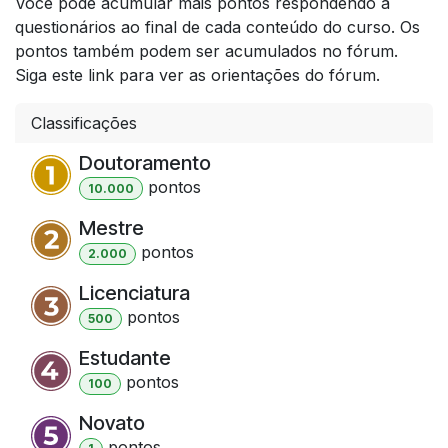
Você pode acumular mais pontos respondendo a
questionários ao final de cada conteúdo do curso. Os
pontos também podem ser acumulados no fórum.
Siga este link para ver as orientações do fórum.
Classificações
Doutoramento
ponto
s
10.000
Mestre
ponto
s
2.000
Licenciatura
ponto
s
500
Estudante
ponto
s
100
Novato
ponto
s