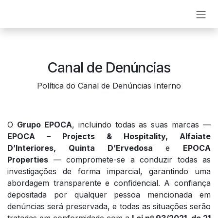
Se rendre au contenu
Canal de Denúncias
Política do Canal de Denúncias Interno
O
Grupo EPOCA
, incluindo todas as suas marcas —
EPOCA – Projects & Hospitality, Alfaiate
D’Interiores, Quinta D’Ervedosa
e
EPOCA
Properties
— compromete-se a conduzir todas as
investigações de forma imparcial, garantindo uma
abordagem transparente e confidencial. A confiança
depositada por qualquer pessoa mencionada em
denúncias será preservada, e todas as situações serão
tratadas em conformidade com a
Lei nº 93/2021, de 21